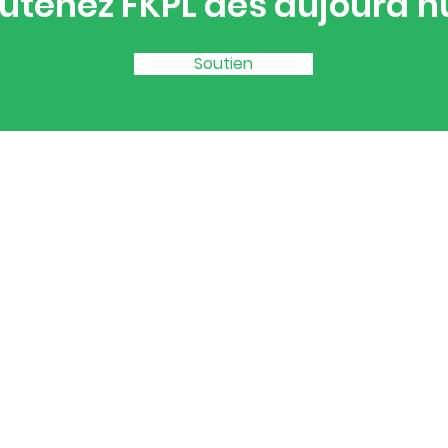
utenez FKPL dès aujourd'hu
Soutien