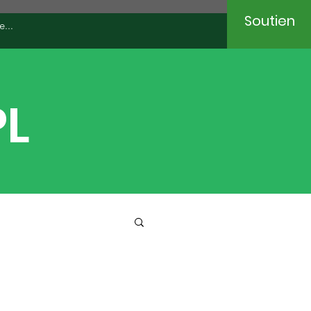
Soutien
...
PL