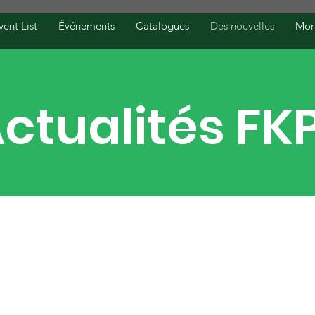
vent List
Événements
Catalogues
Des nouvelles
More
ctualités FK